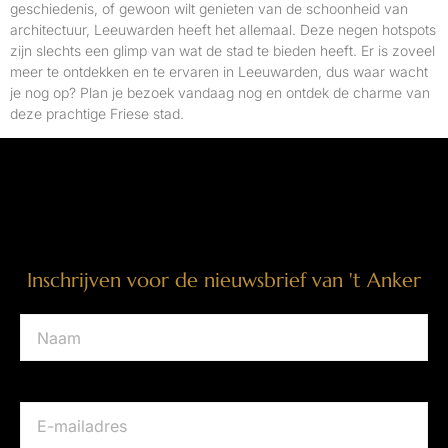
geschiedenis, of gewoon wilt genieten van de schoonheid van
architectuur, Leeuwarden heeft het allemaal. Deze negen hotspots
zijn slechts een glimp van wat de stad te bieden heeft. Er is zoveel
meer te ontdekken en te ervaren in Leeuwarden, dus waar wacht
je nog op? Plan je bezoek vandaag nog en ontdek de charme van
deze prachtige Friese stad.
Inschrijven voor de nieuwsbrief van 't Anker
Naam
E-mailadres