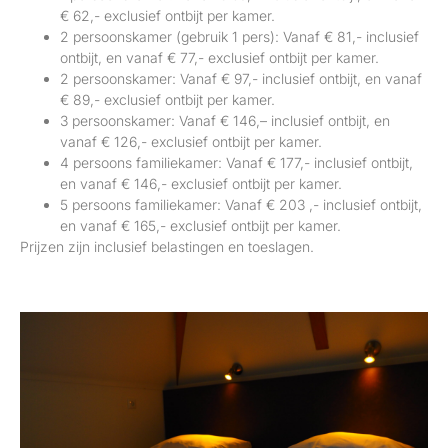
€ 62,- exclusief ontbijt per kamer.
2 persoonskamer (gebruik 1 pers): Vanaf € 81,- inclusief
ontbijt, en vanaf € 77,- exclusief ontbijt per kamer.
2 persoonskamer: Vanaf € 97,- inclusief ontbijt, en vanaf
€ 89,- exclusief ontbijt per kamer.
3 persoonskamer: Vanaf € 146,– inclusief ontbijt, en
vanaf € 126,- exclusief ontbijt per kamer.
4 persoons familiekamer: Vanaf € 177,- inclusief ontbijt,
en vanaf € 146,- exclusief ontbijt per kamer.
5 persoons familiekamer: Vanaf € 203 ,- inclusief ontbijt,
en vanaf € 165,- exclusief ontbijt per kamer.
Prijzen zijn inclusief belastingen en toeslagen.