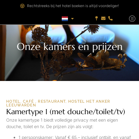
Rechtstreeks bij het hotel boeken is altijd voordeliger!
Onze kamers en prijzen
HOTEL, CAFÉ , RESTAURANT, HOSTEL HET ANKER
LEEUWARDEN
Kamertype 1 (met douche/toilet/tv)
Onze kamertype 1 biedt volledige privacy met een eigen
douche, toilet en tv. De prijzen zijn als volgt:
1 persoonskamer: Vanaf € 65,– inclusief ontbijt, en vanaf