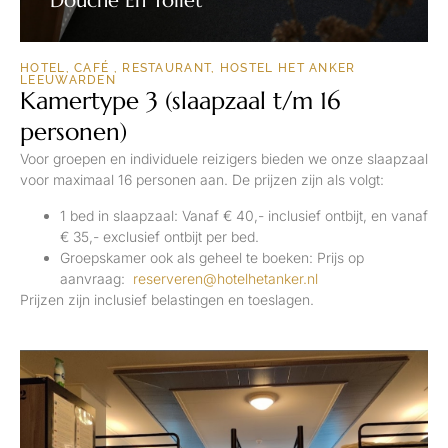
Douche En Toilet
RESERVEREN
HOTEL, CAFÉ , RESTAURANT, HOSTEL HET ANKER
LEEUWARDEN
Kamertype 3 (slaapzaal t/m 16
personen)
Voor groepen en individuele reizigers bieden we onze slaapzaal
voor maximaal 16 personen aan. De prijzen zijn als volgt:
1 bed in slaapzaal: Vanaf € 40,- inclusief ontbijt, en vanaf
€ 35,- exclusief ontbijt per bed.
Groepskamer ook als geheel te boeken: Prijs op
aanvraag:
reserveren@hotelhetanker.nl
Prijzen zijn inclusief belastingen en toeslagen.