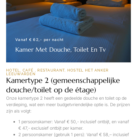
Vanaf € 62,- per nacht
Kamer Met Douche, Toilet En Tv
RESERVEREN
HOTEL, CAFÉ , RESTAURANT, HOSTEL HET ANKER
LEEUWARDEN
Kamertype 2 (gemeenschappelijke
douche/toilet op de étage)
Onze kamertype 2 heeft een gedeelde douche en toilet op de
verdieping, wat een meer budgetvriendelijke optie is. De prijzen
zijn als volgt:
1 persoonskamer: Vanaf € 50,- inclusief ontbijt, en vanaf
€ 47,- exclusief ontbijt per kamer.
2 persoonskamer (gebruik 1 pers): Vanaf € 58,– inclusief