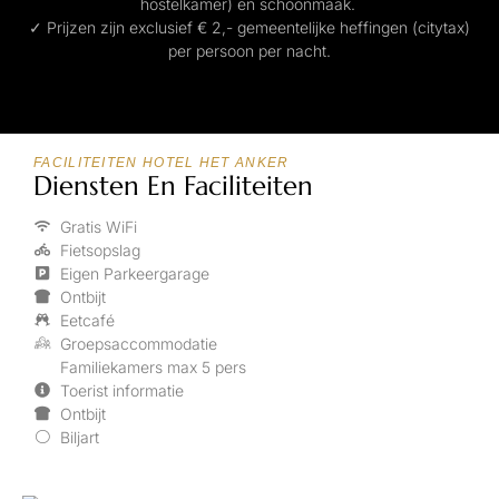
hostelkamer) en schoonmaak.
✓ Prijzen zijn exclusief € 2,- gemeentelijke heffingen (citytax)
per persoon per nacht.
FACILITEITEN HOTEL HET ANKER
Diensten En Faciliteiten
Gratis WiFi
Fietsopslag
Eigen Parkeergarage
Ontbijt
Eetcafé
Groepsaccommodatie
Familiekamers max 5 pers
Toerist informatie
Ontbijt
Biljart