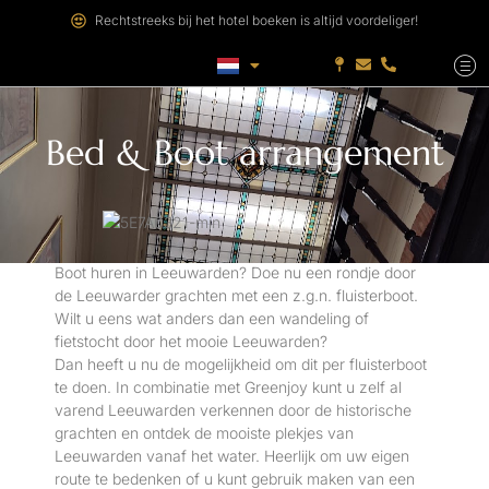
Rechtstreeks bij het hotel boeken is altijd voordeliger!
Bed & Boot arrangement
Boot huren in Leeuwarden? Doe nu een rondje door
de Leeuwarder grachten met een z.g.n. fluisterboot.
Wilt u eens wat anders dan een wandeling of
fietstocht door het mooie Leeuwarden?
Dan heeft u nu de mogelijkheid om dit per fluisterboot
te doen. In combinatie met Greenjoy kunt u zelf al
varend Leeuwarden verkennen door de historische
grachten en ontdek de mooiste plekjes van
Leeuwarden vanaf het water. Heerlijk om uw eigen
route te bedenken of u kunt gebruik maken van een