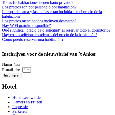
Todas las habitaciones tienen baño privado?
Los precios son por persona o por habitación?
La ropa de cama y las toallas están incluidas en el precio de la
habitación?
Los precios mencionados incluyen desayuno?
Hay WiFi gratuito disponible?
Qué significa "precio bajo solicitud" al reservar todo el dormitorio?
Hay costos adicionales además del precio de la habitación?
Cómo puedo reservar una habitación?
Inschrijven voor de nieuwsbrief van 't Anker
Naam
E-mailadres
Inschrijven
Hotel
Hotel Leeuwarden
Kamers en Prijzen
Impressie
Parkeren