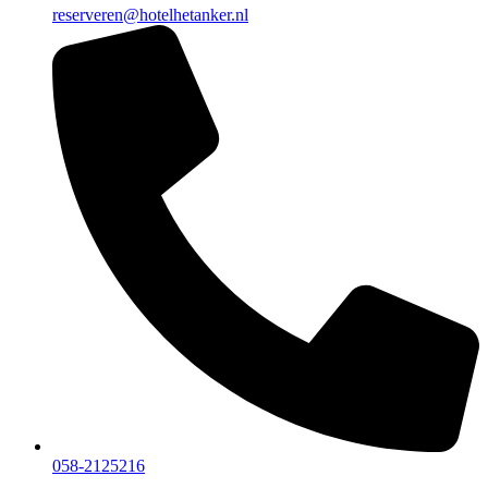
reserveren@hotelhetanker.nl
058-2125216