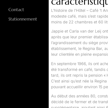
caractéristiq
Contact
L’histoire de l’Hôtel – Café ‘
modeste café, mais s’est rapid
Stationnement
moins de 22 chambres et 60 lit
Jappie et Carla van der Leij o
après que leur premier établiss
l’agrandissement du siège provin
établissement, le Regina Bar, a
leur clientèle en pleine expansi
En septembre 1966, ils ont ach
été transformé en café, tandis 
tard, ils ont repris la pension 
C’est ainsi qu’est née la Regina
pouvant accueillir environ 15 p
Au début des années 80, constat
décidé de le fermer et de trans
supplémentaire, ajoutant ainsi 6