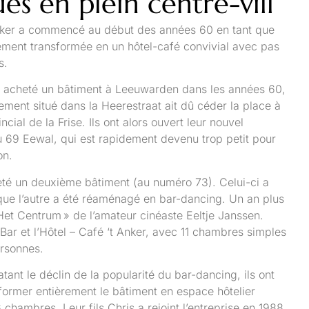
ues en plein centre-vill
t Anker a commencé au début des années 60 en tant que
ement transformée en un hôtel-café convivial avec pas
s.
nt acheté un bâtiment à Leeuwarden dans les années 60,
ement situé dans la Heerestraat ait dû céder la place à
cial de la Frise. Ils ont alors ouvert leur nouvel
u 69 Eewal, qui est rapidement devenu trop petit pour
on.
eté un deuxième bâtiment (au numéro 73). Celui-ci a
que l’autre a été réaménagé en bar-dancing. Un an plus
« Het Centrum » de l’amateur cinéaste Eeltje Janssen.
 Bar et l’Hôtel – Café ‘t Anker, avec 11 chambres simples
ersonnes.
ant le déclin de la popularité du bar-dancing, ils ont
former entièrement le bâtiment en espace hôtelier
 chambres. Leur fils Chris a rejoint l’entreprise en 1988