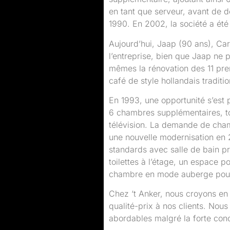
en tant que serveur, avant de d
1990. En 2002, la société a été 
Aujourd’hui, Jaap (90 ans), Car
l’entreprise, bien que Jaap ne p
mêmes la rénovation des 11 pre
café de style hollandais tradit
En 1993, une opportunité s’est 
6 chambres supplémentaires, to
télévision. La demande de cham
une nouvelle modernisation en 
standards avec salle de bain 
toilettes à l’étage, un espace 
chambre en mode auberge pouva
Chez ‘t Anker, nous croyons en l
qualité-prix à nos clients. Nou
abordables malgré la forte con