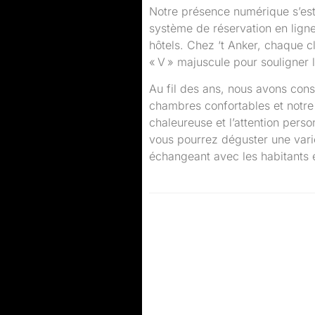
Notre présence numérique s’es
système de réservation en ligne
hôtels. Chez ‘t Anker, chaque c
« V » majuscule pour souligner 
Au fil des ans, nous avons cons
chambres confortables et notre
chaleureuse et l’attention perso
vous pourrez déguster une varié
échangeant avec les habitants 