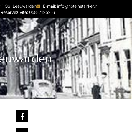
911 GS, Leeuwarden
E-mail:
info@hotelhetanker.nl
Réservez vite:
058-2125216
Leeuwarden