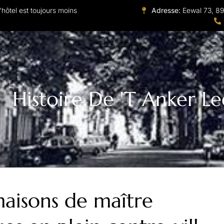
hôtel est toujours moins
Adresse:
Eewal 73, 8
Histoire De 't Anker 
maisons de maître