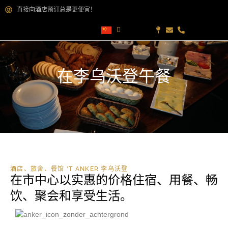
直接向酒店预订总是更便宜！
在李乌沃登午餐
酒店、旅舍、餐馆 'T ANKER 李乌沃登
在市中心以实惠的价格住宿、用餐、畅
饮、聚会和享受生活。